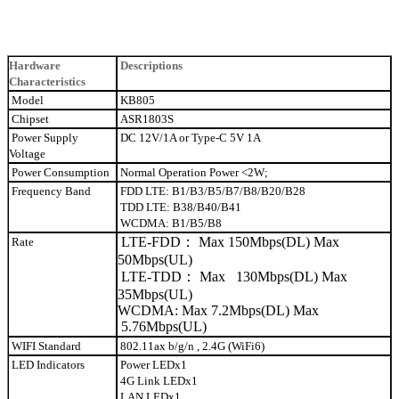
Hardware
Descriptions
Characteristics
Model
KB805
Chipset
ASR1803S
Power Supply
DC 12V/1A or Type-C 5V 1A
Voltage
Power Consumption
Normal Operation Power <2W;
Frequency Band
FDD
LTE:
B1/B3/B5/B7/B8/B20/B28
TDD
LTE:
B38/B40/B41
WCDMA:
B1/B5/B8
LTE-FDD
：
Max 150Mbps(DL)
Max
Rate
50Mbps(UL)
LTE-TDD
：
Max 130Mbps(DL)
Max
35Mbps(UL)
WCDMA:
Max 7.2Mbps(DL)
Max
5.76Mbps(UL)
WIFI Standard
802.11ax b/g/n , 2.4G (WiFi6)
LED Indicators
Power LEDx1
4G Link LEDx1
LAN LEDx1