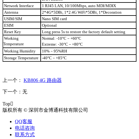
Network Interface
1 RJ45 LAN, 10/100Mbps, auto MDI/MDIX
Antenna
2*4G*5DBi, 1*2.4G WiFi*5DBi, 1*Decoration
USIM/SIM
Nano SIM card
ESIM
Optional
Reset Key
Long press 5s to restore the factory default setting
Working
Normal: -10°C
－
+60°C
Temperature
Extreme: -30°C
－
+80°C
Working Humidity
10%
－
95%RH
Storage Temperature
-40°C
－
+85°C
上一个：
KB806 4G 路由器
下一个：
无
Top

版权所有 © 深圳市金博通科技有限公司
QQ客服
电话咨询
联系方式