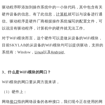
驱动程序即添加到操作系统中的一小块代码，其中包含有关
硬件设备的信息。有了此信息，
计算机
就可以与设备进行通
信。驱动程序是硬件厂商根据操作系统编写的配置文件，可
以说没有驱动程序，计算机中的硬件就无法工作。
对于
WiFi模块而言，
这个硬件可以是做从设备的
WiFi模块，
目前
SKYLAB的
从设备的
WiFi
模块均可以提供驱动
，
支持的
系统有：Window，
以及
。
Linux
Android
3、
什么是
WiFi模块的
网口？
WiFi模块的
网口
要从两方面来讲，
（
1
）
硬件上：
网络
接口
指的网络设备的各种接口，我们现今正在使用的网