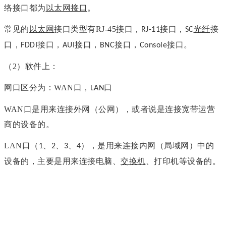
络接口都为
以太网接口
。
常见的
以太网
接口类型有RJ-45接口，
接口，
光纤
接
RJ-11
SC
口，
接口，
接口，
接口，
接口。
FDDI
AUI
BNC
Console
（
2
）
软件上：
网口区分为：WAN口，
口
LAN
WAN口是用来连接外网（公网），或者说是连接宽带运营
商的设备的。
LAN口（
、
、
、
），是用来连接内网（局域网）中的
1
2
3
4
设备的，主要是用来连接电脑、
交换机
、打印机等设备的。