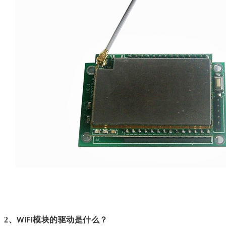
2、
模块的
驱动
是什么
？
WiFi