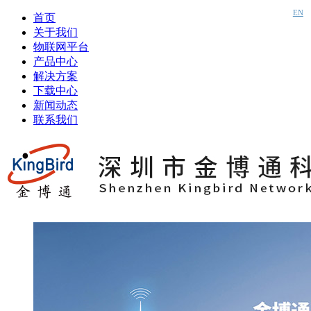
EN
首页
关于我们
物联网平台
产品中心
解决方案
下载中心
新闻动态
联系我们