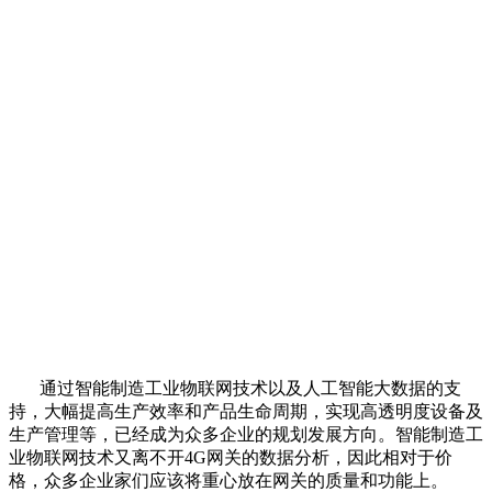
通过智能制造工业物联网技术以及人工智能大数据的支
持，大幅提高生产效率和产品生命周期，实现高透明度设备及
生产管理等，已经成为众多企业的规划发展方向。智能制造工
业物联网技术又离不开
4G
网关的数据分析，因此相对于价
格，众多企业家们应该将重心放在网关的质量和功能上。