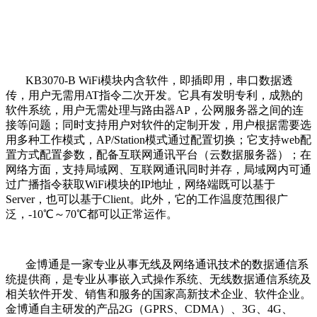
KB3070-B WiFi
模块内含软件，即插即用，串口数据透
传，用户无需用
AT
指令二次开发。它具有发明专利，成熟的
软件系统，用户无需处理与路由器
AP
，公网服务器之间的连
接等问题；同时支持用户对软件的定制开发，用户根据需要选
用多种工作模式，
AP/Station
模式通过配置切换；它支持
web
配
置方式配置参数，配备互联网通讯平台（云数据服务器）；在
网络方面，支持局域网、互联网通讯同时并存，局域网内可通
过广播指令获取
WiFi
模块的
IP
地址，网络端既可以基于
Server
，也可以基于
Client
。此外，它的工作温度范围很广
泛，
-10
℃～
70
℃都可以正常运作。
金博通是一家专业从事无线及网络通讯技术的数据通信系
统提供商，是专业从事嵌入式操作系统、无线数据通信系统及
相关软件开发、销售和服务的国家高新技术企业、软件企业。
金博通自主研发的产品
2G
（
GPRS
、
CDMA
）、
3G
、
4G
、