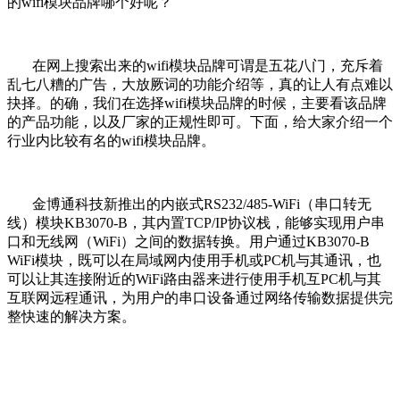
的
wifi
模块品牌哪个好呢？
在网上搜索出来的
wifi
模块品牌可谓是五花八门，充斥着
乱七八糟的广告，大放厥词的功能介绍等，真的让人有点难以
抉择。的确，我们在选择
wifi
模块品牌的时候，主要看该品牌
的产品功能，以及厂家的正规性即可。下面，给大家介绍一个
行业内比较有名的
wifi
模块品牌。
金博通科技新推出的内嵌式
RS232/485-WiFi
（串口转无
线）模块
KB3070-B
，其内置
TCP/IP
协议栈，能够实现用户串
口和无线网（
WiFi
）之间的数据转换。用户通过
KB3070-B
WiFi
模块，既可以在局域网内使用手机或
PC
机与其通讯，也
可以让其连接附近的
WiFi
路由器来进行使用手机互
PC
机与其
互联网远程通讯，为用户的串口设备通过网络传输数据提供完
整快速的解决方案。