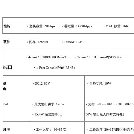
性能
•
交换容量
:
20
Gbps
•
吞吐量
:
14.88
Mpps
•
MAC
数量
:
16
K
硬件
•
闪存
:
128
MB
•
DRAM
:
1
GB
•
4-Port 10/100/1000
Base-T
•
2-Port 100/1G Base-R(SFP) Port
端口
•
1-Port Console(With RJ-45)
供
•
DC12-60V
•
自身功耗
:
10
W
电
PoE
•
最大输出功率
:
120
W
•
支持
8
-Ports 10/100/1000 802.3
•
15.4W
输出支持
8
口
,30W
输出最大同时支持
4
口
环境
•
工作温度：
-40
~
85
℃
•
工作湿度
: 20~85%RH (
非凝结
)