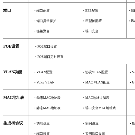
端口
•
端口配置
•
EEE
配置
•
端
•
端口异常保护
•
巨型帧配置
•
风
•
链路聚合
•
端口安全
POE
设置
• POE
端口设置
•
POE
端口定时设置
VLAN
功能
• VLAN
配置
•
协议
VLAN
配置
• S
• Voice VLAN
•
MAC VLAN
配置
• 
MAC
地址表
•
动态
MAC
地址表
•
MAC
地址过滤表
•
静态
MAC
地址表
•
端口安全
MAC
地址表
生成树协议
•
功能设置
•
实例设置
•
•
端口设置
•
实例端口设置