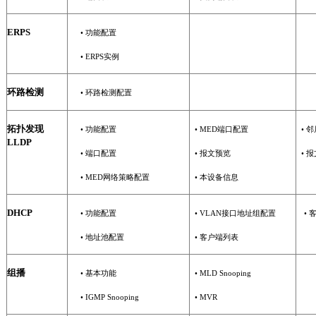
ERPS
•
功能配置
•
ERPS
实例
环路检测
•
环路检测配置
拓扑发现
•
功能配置
• MED
端口配置
•
邻
LLDP
•
端口配置
•
报文预览
•
报
•
MED
网络策略配置
•
本设备信息
DHCP
•
功能配置
•
VLAN
接口地址组配置
•
•
地址池配置
•
客户端列表
组播
•
基本功能
•
MLD Snooping
• IGMP Snooping
•
MVR