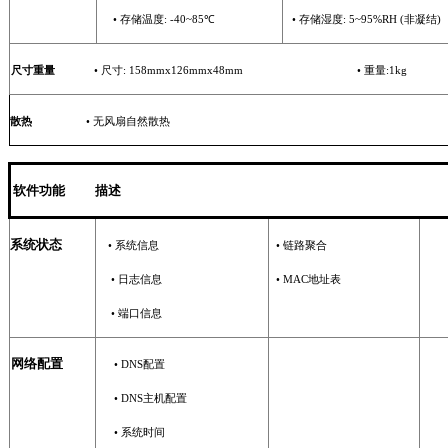
•
存储温度
: -
40
~
85
℃
•
存储湿度
: 5~95%RH (
非凝结
)
尺寸重量
•
尺寸
:
158mmx126mmx48mm
•
重量
:
1
kg
散热
•
无风扇自然散热
软件功能
描述
系统状态
•
系统信息
•
链路聚合
•
日志信息
•
MAC
地址表
•
端口信息
网络配置
•
DNS
配置
•
DNS
主机配置
•
系统时间